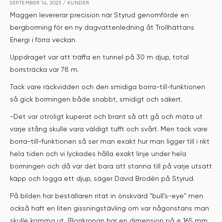
SEPTEMBER 14, 2023
/
KUNDER
Maggen levererar precision när Styrud genomförde en
bergborrning för en ny dagvattenledning åt Trollhättans
Energi i förra veckan.
Uppdraget var att träffa en tunnel på 30 m djup, total
borrsträcka var 78 m.
Tack vare räckvidden och den smidiga borra-till-funktionen
så gick borrningen både snabbt, smidigt och säkert.
-Det var otroligt kuperat och brant så att gå och mäta ut
varje stång skulle vara väldigt tufft och svårt. Men tack vare
borra-till-funktionen så ser man exakt hur man ligger till i rikt
hela tiden och vi lyckades hålla exakt linje under hela
borrningen och då var det bara att stanna till på varje utsatt
käpp och logga ett djup, säger David Brodén på Styrud.
På bilden har beställaren ritat in önskvärd "bull's-eye" men
också haft en liten gissningstävling om var någonstans man
skulle komma ut. (Borrkronan har en dimension på ø 165 mm,