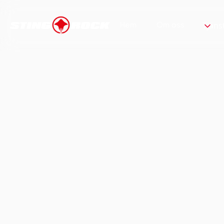
Hem
Om oss
Tjäns